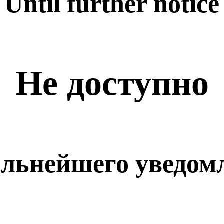
Until further notice
Не доступно
альнейшего уведом